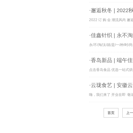
·邂逅秋冬 | 20
2022 订 购 会 潮流风尚
·佳鑫针织 | 永
永/不/淘/汰/就/是/一/种/时/尚
·香岛新品 | 端
点击香岛食品 优选一站式烘
·云珑食艺 | 安
嗨，我们来了 开业在即 敬
首页
上