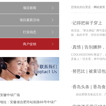
您现在的位置是：
网站首页
项目新闻
项目最新活动
·记得把袜子穿上
俗话说，“寒从脚起” 脚
行业动态
饭，如此辛苦，但往往却被
商户促销
·真情 | 告别臃
COOLINGDOWN 降
及备上！没关系，来中绿内衣城
·努芭比 | 被童
·香岛头条 | 香
由合肥香岛食品主办、广东金
安徽中绿广场
地址：安徽省合肥市站前路66号中绿广