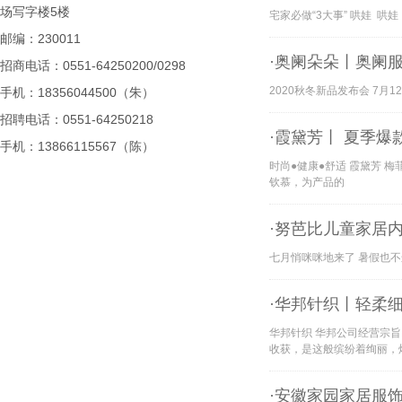
场写字楼5楼
宅家必做“3大事” 哄娃 
邮编：230011
·奥阑朵朵丨奥阑服
招商电话：0551-64250200/0298
2020秋冬新品发布会 7
手机：18356044500（朱）
招聘电话：0551-64250218
·霞黛芳丨 夏季
手机：13866115567（陈）
时尚●健康●舒适 霞黛芳 
钦慕，为产品的
·努芭比儿童家居
七月悄咪咪地来了 暑假也不远
·华邦针织丨轻柔
华邦针织 华邦公司经营宗旨
收获，是这般缤纷着绚丽，
·安徽家园家居服