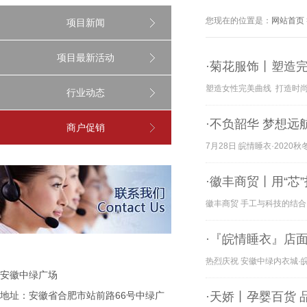
您现在的位置是：
网站首页
项目新闻
项目最新活动
·菊花服饰丨塑造
塑造女性完美曲线 打造时尚
行业动态
·不负韶华 梦想远
商户促销
7月28日 皖情睡衣·20
·徽丰商贸丨用“芯
徽丰商贸 手工与科技的结合 用“芯
·『皖情睡衣』店
热烈庆祝 安徽中绿内衣城·
安徽中绿广场
地址：安徽省合肥市站前路66号中绿广
·天娇丨孕婴百货 