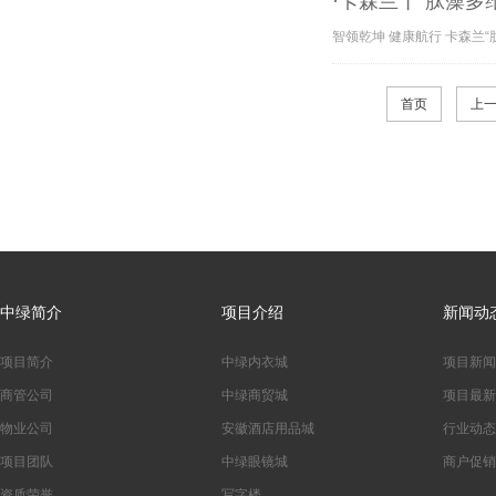
·卡森兰丨“肽藻多
智领乾坤 健康航行 卡森兰“
首页
上
中绿简介
项目介绍
新闻动
项目简介
中绿内衣城
项目新闻
商管公司
中绿商贸城
项目最新
物业公司
安徽酒店用品城
行业动态
项目团队
中绿眼镜城
商户促销
资质荣誉
写字楼