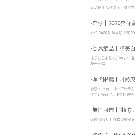
新品推荐 颜值逆天，潮流精选
·奔仔丨2020奔
奔仔·2020 盼星星盼月亮 
·谷风童品丨精美
孩子们是不是都开学了？ 夏
爱一个惊
·摩卡眼镜丨时尚典
导读： 当前，行业正处于
作为连接行业上下游的关键
·旭恒服饰丨“棉彩
玩转出彩人生 领略完美家居生