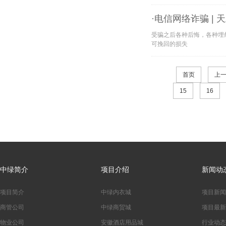
·电信网络诈骗 |
受骗之后各种后悔，各种埋
可挽回的损失
首页
上
15
16
中绿简介
项目介绍
新闻动
项目简介
中绿内衣城
项目新闻
商管公司
中绿商贸城
项目最新
物业公司
安徽酒店用品城
行业动态