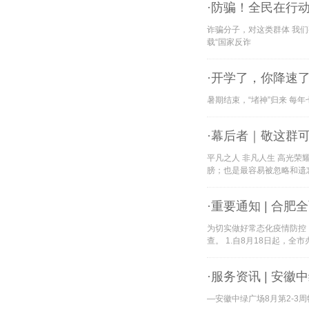
·防骗！全民在行动
诈骗分子，对这类群体 我们
载“国家反诈
·开学了，你降速
暑期结束，“堵神”归来 每
·幕后者｜敬这群
平凡之人 非凡人生 高光
膀；也是最容易被忽略和遗
·重要通知 | 合
为切实做好常态化疫情防控
查。 1.自8月18日起，
·服务资讯 | 安
—安徽中绿广场8月第2-3周物业