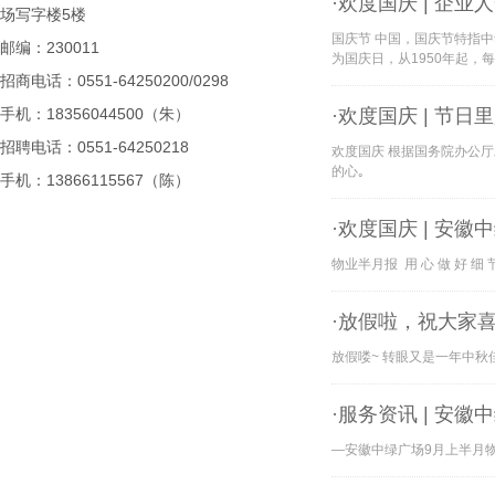
·欢度国庆 | 企业
场写字楼5楼
国庆节 中国，国庆节特指中
邮编：230011
为国庆日，从1950年起，每
招商电话：0551-64250200/0298
手机：18356044500（朱）
·欢度国庆 | 节
招聘电话：0551-64250218
欢度国庆 根据国务院办公厅
的心｡
手机：13866115567（陈）
·欢度国庆 | 安
物业半月报 用 心 做 好 细 节
·放假啦，祝大家
放假喽~ 转眼又是一年中秋
·服务资讯 | 安
—安徽中绿广场9月上半月物业