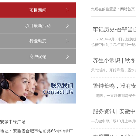
您现在的位置是：
网站首页
项目新闻
项目最新活动
·牢记历史•吾辈当
2021年9月30日以抗
行业动态
也被带回到了71年前那一
商户促销
·养生小常识 | 
天气渐冷、开始降霜，露水凝
·警钟长鸣，没有
消防，一直以来都是安全生产
·服务资讯 | 安
—安徽中绿广场10月上半月物业
安徽中绿广场
地址：安徽省合肥市站前路66号中绿广