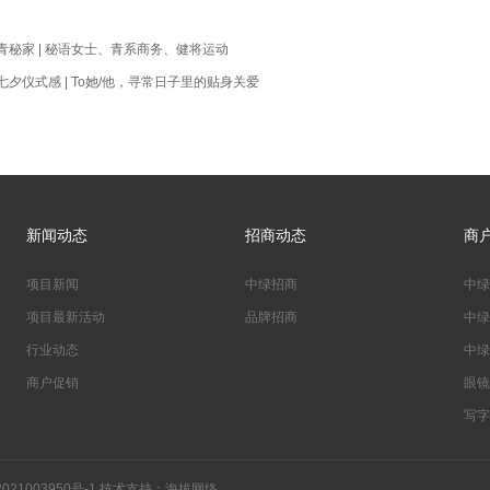
青秘家 | 秘语女士、青系商务、健将运动
夕仪式感 | To她/他，寻常日子里的贴身关爱
新闻动态
招商动态
商
项目新闻
中绿招商
中绿
项目最新活动
品牌招商
中绿
行业动态
中绿
商户促销
眼镜
写字
021003950号-1
技术支持：
海拔网络