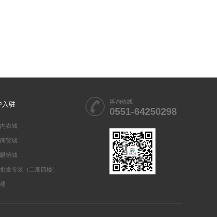
咨询热线
户入驻
0551-64250298
内衣城
商贸城
眼镜城
批发专区（二期四楼）
楼