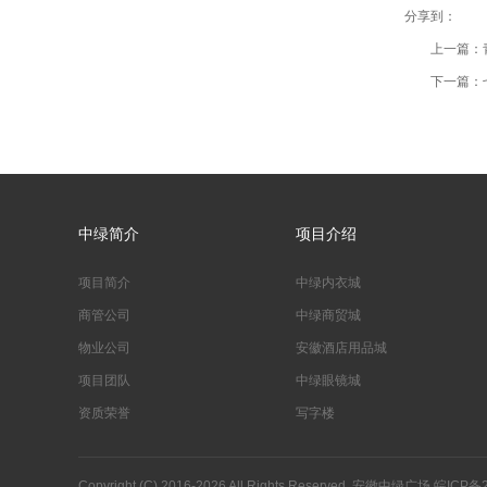
分享到：
上一篇：
下一篇：七
中绿简介
项目介绍
项目简介
中绿内衣城
商管公司
中绿商贸城
物业公司
安徽酒店用品城
项目团队
中绿眼镜城
资质荣誉
写字楼
Copyright (C) 2016-2026 All Rights Reserved. 安徽中绿广场
皖ICP备2